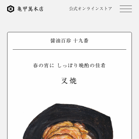
公式オンラインストア
醤油百珍 十九番
春の宵に しっぽり晩酌の佳肴
叉焼