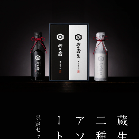
限定セット
ト
二
種
ア
ソ
ー
生