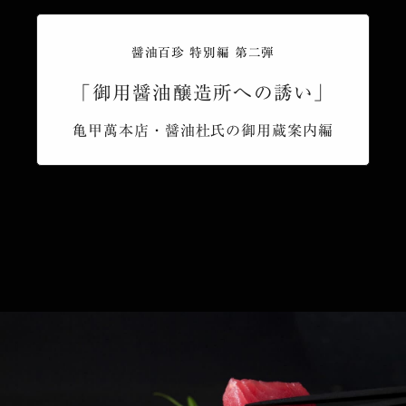
醤油百珍 特別編 第二弾
「御用醤油醸造所への誘い」
亀甲萬本店・醤油杜氏の御用蔵案内編