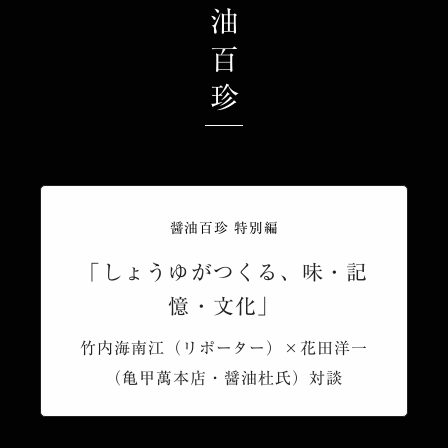
醤油百珍
醤油百珍 特別編
「しょうゆがつくる、味・記
憶・文化」
竹内海南江（リポーター）×花田洋一
（亀甲萬本店・醤油杜氏）対談