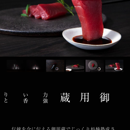
力
強
い
香
り
と
コ
御用蔵
伝統を今に伝える御用蔵でじっくり杉桶熟成さ