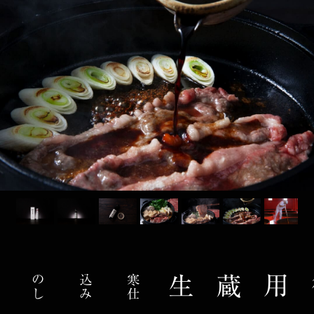
寒
仕
込
み
の
し
ぼ
り
た
御用蔵生