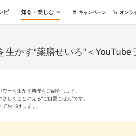
シピ
知る・楽しむ
キャンペーン
オンラ
かす“薬膳せいろ”＜YouTub
パワーを生かす料理をご紹介します。
さしくととのえる“ご自愛ごはん”です。
せてお届けします。
）