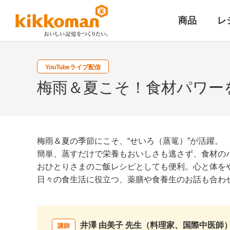
商品
レ
YouTubeライブ配信
梅雨＆夏こそ！食材パワーを生
梅雨＆夏の季節にこそ、“せいろ（蒸篭）”が活躍。
簡単、蒸すだけで栄養もおいしさも逃さず、食材の
おひとりさまのご飯レシピとしても便利。心と体をや
日々の食生活に役立つ、薬膳や食養生のお話も合わ
井澤 由美子 先生（料理家、国際中医師
講師