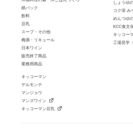
しょうゆ
紙パック
コク深 み
飲料
めんつゆ
豆乳
KCC食文
スープ・その他
キッコー
梅酒・リキュール
工場見学
日本ワイン
販売終了商品
業務用商品
キッコーマン
デルモンテ
マンジョウ
マンズワイン
キッコーマン豆乳