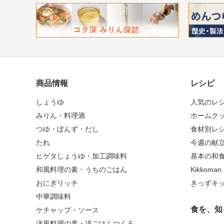
商品情報
レシピ
しょうゆ
人気のレ
みりん・料理酒
ホームク
つゆ・ぽんず・だし
食材別レ
たれ
今週の献
ヒゲタしょうゆ・加工調味料
基本の和
和風料理の素・うちのごはん
Kikkoma
おにぎリッチ
きっずキ
中華調味料
食を、知
ケチャップ・ソース
洋風料理の素・洋ごはんつくろ