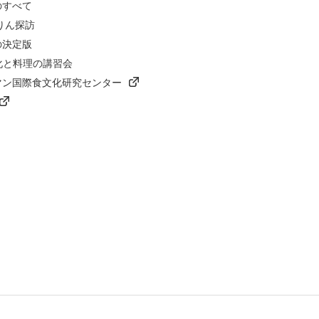
のすべて
りん探訪
の決定版
化と料理の講習会
マン国際食文化研究センター