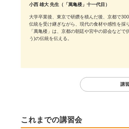
小西 雄大 先生（「萬亀楼」十一代目）
大学卒業後、東京で研鑽を積んだ後、京都で30
伝統を受け継ぎながら、現代の食材や感性を採
「萬亀楼」は、京都の朝廷や宮中の節会などで供
う)の伝統を伝える。
講
これまでの講習会