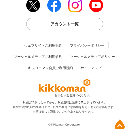
アカウント一覧
ウェブサイトご利用規約
プライバシーポリシー
ソーシャルメディアご利用規約
ソーシャルメディアポリシー
キッコーマン会員ご利用規約
サイトマップ
飲酒は20歳になってから。飲酒運転は法律で禁止されています。
妊娠中や授乳期の飲酒は胎児・乳児の発育に
悪影響を与えるおそれがあります。
お酒は楽しく適量で。のんだあとはリサイクル。
上部へ
© Kikkoman Corporation