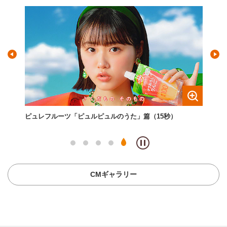
15
ピュレフルーツ「ピュルピュルのうた」篇（15秒）
いつ
夏」
CMギャラリー