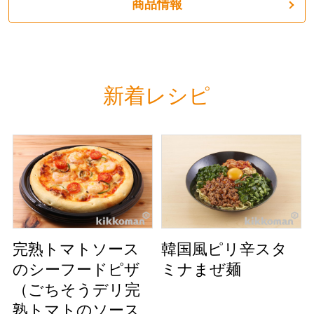
商品情報
新着レシピ
完熟トマトソース
韓国風ピリ辛スタ
のシーフードピザ
ミナまぜ麺
（ごちそうデリ完
熟トマトのソース