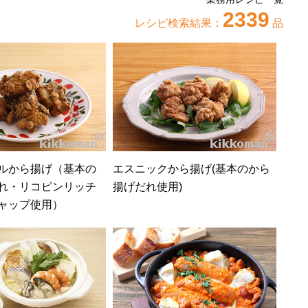
設）
病院・介護施設
惣菜
2339
レシピ検索結果：
品
ランチ
定食
定番
デザート
グルテンフリー
テイクアウト
調理用ワイン
飲料・スープ
ルから揚げ（基本の
エスニックから揚げ(基本のから
れ・リコピンリッチ
揚げだれ使用)
ャップ使用）