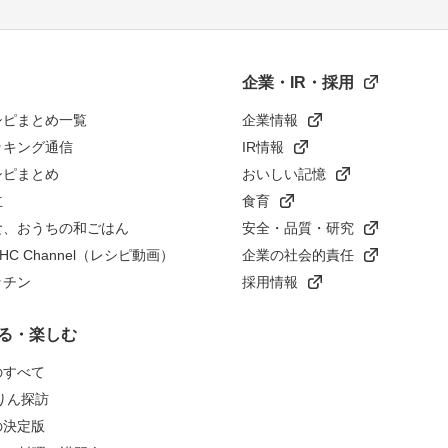
企業・IR・採用
シピまとめ一覧
企業情報
ッキング通信
IR情報
シピまとめ
おいしい記憶
立
食育
食、おうちの和ごはん
安全・品質・研究
n HC Channel（レシピ動画）
企業の社会的責任
ッチン
採用情報
る・楽しむ
のすべて
りん探訪
の決定版