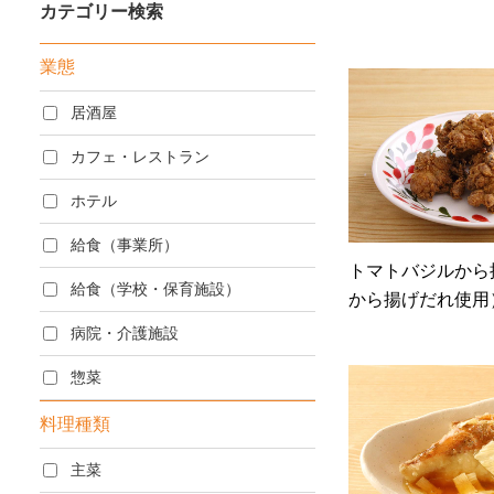
カテゴリー検索
業態
居酒屋
カフェ・レストラ
業態
ジャンル
和風
洋風
中華風
居酒屋
お通し・小鉢
おつまみ
レシピカテゴリー
カフェ・レストラン
ドリンク
たれ類
ホテル
商品カテゴリー
しょうゆ・みりん類
和風
給食（事業所）
トマトバジルから
給食（学校・保育施設）
から揚げだれ使用
病院・介護施設
惣菜
料理種類
主菜