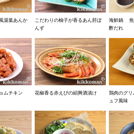
風湯葉あんか
こだわりの柚子が香るあん肝ぽ
海鮮鍋 焦
んず
酢だれ
ョムチキン
花椒香る赤えびの紹興酒漬け
鶏肉のグリ
ュフ風味