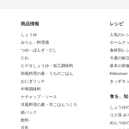
商品情報
レシピ
しょうゆ
人気のレ
みりん・料理酒
ホームク
つゆ・ぽんず・だし
食材別レ
たれ
今週の献
ヒゲタしょうゆ・加工調味料
基本の和
和風料理の素・うちのごはん
Kikkoma
おにぎリッチ
きっずキ
中華調味料
食を、知
ケチャップ・ソース
洋風料理の素・洋ごはんつくろ
しょうゆ
紙パック
コク深 み
飲料
めんつゆ
豆乳