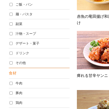
ご飯・パン
麺・パスタ
赤魚の竜田揚げ和
け
副菜
汁物・スープ
デザート・菓子
ドリンク
その他
食材
痺れる甘辛ヤンニ
牛肉
豚肉
鶏肉