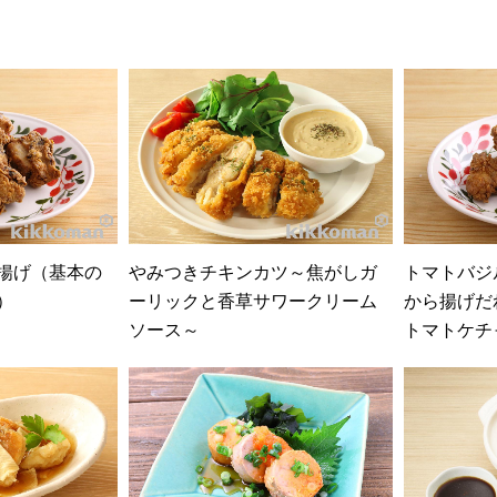
ン
ホテル
給食（事業所）
給食（学校・保育施
アジア風
肉料理
魚料理
鍋
〆（ご飯・麺類）
減塩
ハラール
ベジタリアン（ヴィーガン対応含む）
調味料
肉用調味料
洋風調味料
すりおろし果実
揚げ（基本の
やみつきチキンカツ～焦がしガ
トマトバジ
クリア
）
ーリックと香草サワークリーム
から揚げだ
ソース～
トマトケチ