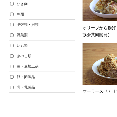
ひき肉
魚類
甲殻類・貝類
オリーブから揚げ
協会共同開発）
野菜類
いも類
きのこ類
豆・豆加工品
卵・卵製品
乳・乳製品
マーラースペアリ