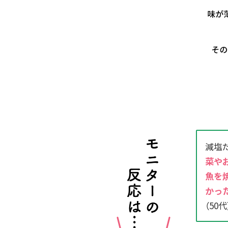
減塩
菜や
魚を
かっ
（50代