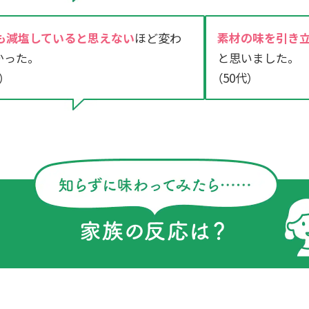
％も減塩していると思えない
ほど変わ
素材の味を引き立
かった。
と思いました。
）
（50代）