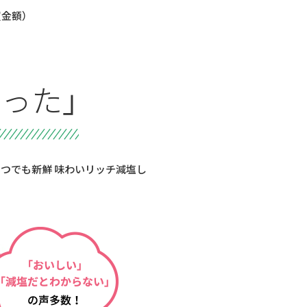
買金額）
った」
いつでも新鮮 味わいリッチ減塩し