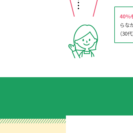
40
らな
（30代