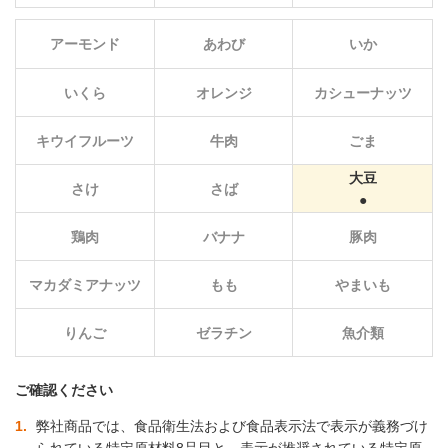
アーモンド
あわび
いか
いくら
オレンジ
カシューナッツ
キウイフルーツ
牛肉
ごま
大豆
さけ
さば
鶏肉
バナナ
豚肉
マカダミアナッツ
もも
やまいも
りんご
ゼラチン
魚介類
ご確認ください
1
弊社商品では、食品衛生法および食品表示法で表示が義務づけ