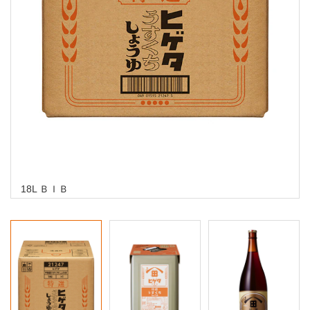
18L ＢＩＢ