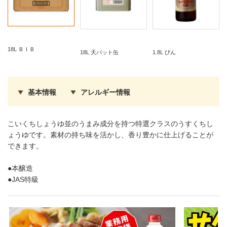
18L ＢＩＢ
18L 天パット缶
1.8L びん
基本情報
アレルギー情報
こいくちしょうゆ並のうまみ成分を持つ特選クラスのうすくちし
ょうゆです。素材の持ち味を活かし、香り豊かに仕上げることが
できます。
●本醸造
●JAS特級