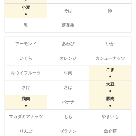
小麦
そば
卵
乳
落花生
アーモンド
あわび
いか
いくら
オレンジ
カシューナッツ
ごま
キウイフルーツ
牛肉
大豆
さけ
さば
鶏肉
豚肉
バナナ
マカダミアナッツ
もも
やまいも
りんご
ゼラチン
魚介類