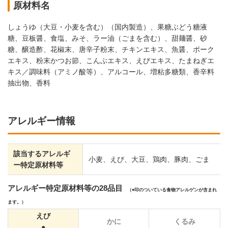
原材料名
しょうゆ（大豆・小麦を含む）（国内製造）、果糖ぶどう糖液
糖、豆板醤、食塩、みそ、ラー油（ごまを含む）、甜麺醤、砂
糖、醸造酢、花椒末、唐辛子粉末、チキンエキス、魚醤、ポーク
エキス、粉末かつお節、こんぶエキス、えびエキス、たまねぎエ
キス／調味料（アミノ酸等）、アルコール、増粘多糖類、香辛料
抽出物、香料
アレルギー情報
該当するアレルギ
小麦、えび、大豆、鶏肉、豚肉、ごま
ー特定原材料等
アレルギー特定原材料等の28品目
（
印のついている食物アレルゲンが含まれ
ます。）
えび
かに
くるみ