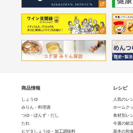
商品情報
レシピ
しょうゆ
人気のレ
みりん・料理酒
ホームク
つゆ・ぽんず・だし
食材別レ
たれ
今週の献
ヒゲタしょうゆ・加工調味料
基本の和