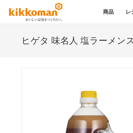
商品
レ
ヒゲタ 味名人 塩ラーメン