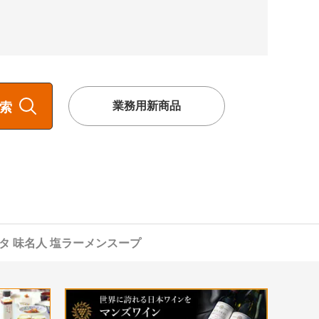
。
業務用新商品
索
タ 味名人 塩ラーメンスープ