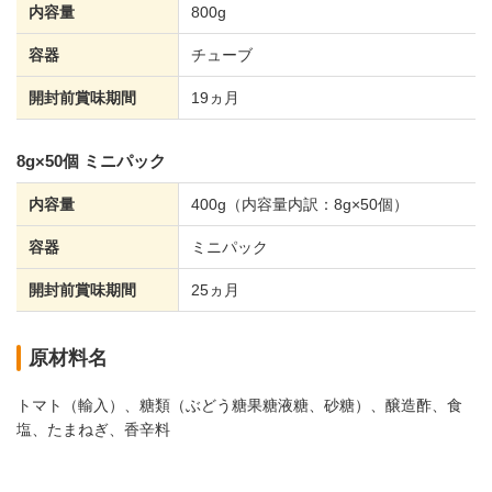
内容量
800g
容器
チューブ
開封前賞味期間
19ヵ月
8g×50個 ミニパック
内容量
400g（内容量内訳：8g×50個）
容器
ミニパック
開封前賞味期間
25ヵ月
原材料名
トマト（輸入）、糖類（ぶどう糖果糖液糖、砂糖）、醸造酢、食
塩、たまねぎ、香辛料