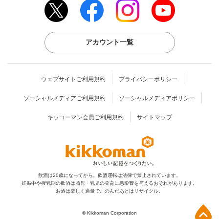
アカウント一覧
ウェブサイトご利用規約
プライバシーポリシー
ソーシャルメディアご利用規約
ソーシャルメディアポリシー
キッコーマン会員ご利用規約
サイトマップ
飲酒は20歳になってから。飲酒運転は法律で禁止されています。
妊娠中や授乳期の飲酒は胎児・乳児の発育に
悪影響を与えるおそれがあります。
お酒は楽しく適量で。のんだあとはリサイクル。
上部へ
© Kikkoman Corporation