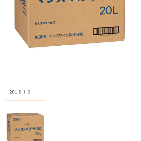
20L ＢＩＢ