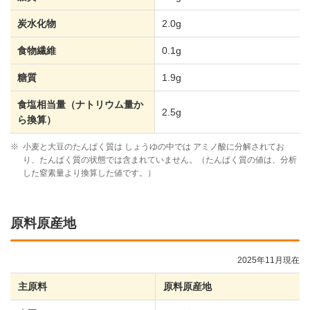
炭水化物
2.0g
食物繊維
0.1g
糖質
1.9g
食塩相当量（ナトリウム量か
2.5g
ら換算）
※
小麦と大豆のたんぱく質は しょうゆの中では アミノ酸に分解されてお
り、たんぱく質の状態では含まれていません。（たんぱく質の値は、分析
した窒素量より換算した値です。）
原料原産地
2025年11月現在
主原料
原料原産地