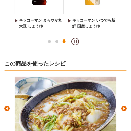
でも新
キッコーマン まろやか丸
キッコーマン いつでも新
キ
まろう
大豆 しょうゆ
鮮 国産しょうゆ
鮮
ま
この商品を使ったレシピ