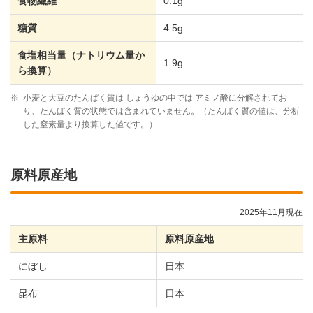
食物繊維
0.1g
糖質
4.5g
食塩相当量（ナトリウム量か
1.9g
ら換算）
※
小麦と大豆のたんぱく質は しょうゆの中では アミノ酸に分解されてお
り、たんぱく質の状態では含まれていません。（たんぱく質の値は、分析
した窒素量より換算した値です。）
原料原産地
2025年11月現在
主原料
原料原産地
にぼし
日本
昆布
日本