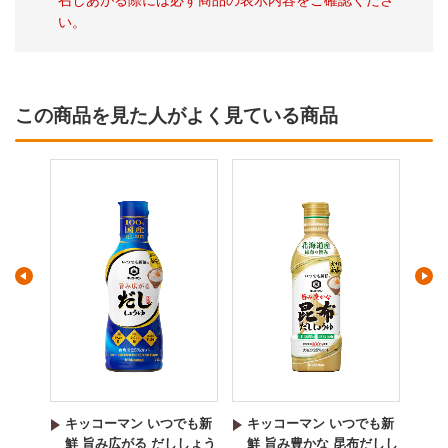
召しあがる際には必ず商品の表示内容をご確認くださ
い。
この商品を見た人がよく見ている商品
でも新
キッコーマン いつでも新
キッコーマン いつでも新
キ
節香る
鮮 旨み広がる だししょう
鮮 旨み豊かな 昆布だしし
鮮