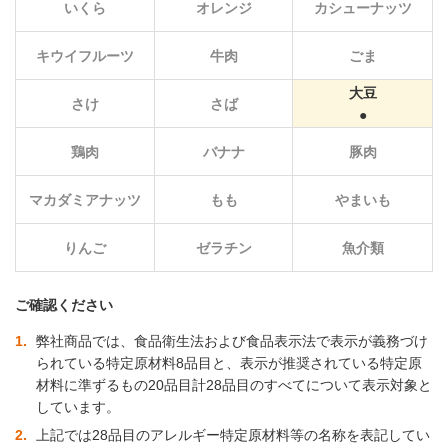
いくら
オレンジ
カシューナッツ
キウイフルーツ
牛肉
ごま
大豆
さけ
さば
鶏肉
バナナ
豚肉
マカダミアナッツ
もも
やまいも
りんご
ゼラチン
魚介類
ご確認ください
1
弊社商品では、食品衛生法および食品表示法で表示が義務づけ
られている特定原材料8品目と、表示が推奨されている特定原
材料に準ずるもの20品目計28品目のすべてについて表示対象と
しています。
2
上記では28品目のアレルギー特定原材料等の名称を表記してい