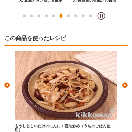
ぞれ炒
ん 豆腐とろけるごま麻婆
ん 豚白菜の牡蠣だし醤油
ん
ツ
この商品を使ったレシピ
はん使
もやしとほうれん草のにんにく醤油炒め【1/2日分の野菜使
も
用】（うちのごはん使用）