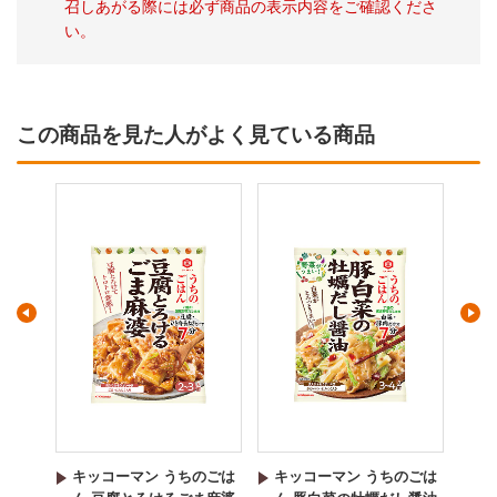
召しあがる際には必ず商品の表示内容をご確認くださ
い。
この商品を見た人がよく見ている商品
のごは
キッコーマン うちのごは
キッコーマン うちのごは
キ