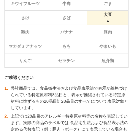
キウイフルーツ
牛肉
ごま
大豆
さけ
さば
鶏肉
バナナ
豚肉
マカダミアナッツ
もも
やまいも
りんご
ゼラチン
魚介類
ご確認ください
1
弊社商品では、食品衛生法および食品表示法で表示が義務づけ
られている特定原材料8品目と、表示が推奨されている特定原
材料に準ずるもの20品目計28品目のすべてについて表示対象と
しています。
2
上記では28品目のアレルギー特定原材料等の名称を表記してい
ます。実際の商品のラベルでは 食品衛生法および食品表示法の
定める代替表記（例：豚肉→ポーク）にて表示している場合も