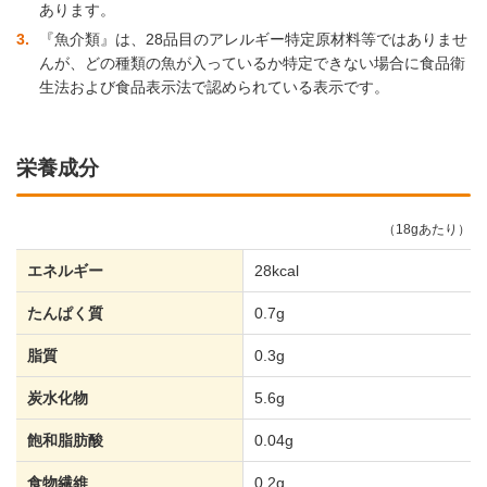
あります。
3
『魚介類』は、28品目のアレルギー特定原材料等ではありませ
んが、どの種類の魚が入っているか特定できない場合に食品衛
生法および食品表示法で認められている表示です。
栄養成分
（18gあたり）
エネルギー
28kcal
たんぱく質
0.7g
脂質
0.3g
炭水化物
5.6g
飽和脂肪酸
0.04g
食物繊維
0.2g