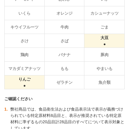
いくら
オレンジ
カシューナッツ
キウイフルーツ
牛肉
ごま
大豆
さけ
さば
鶏肉
バナナ
豚肉
マカダミアナッツ
もも
やまいも
りんご
ゼラチン
魚介類
ご確認ください
1
弊社商品では、食品衛生法および食品表示法で表示が義務づけ
られている特定原材料8品目と、表示が推奨されている特定原
材料に準ずるもの20品目計28品目のすべてについて表示対象と
しています。