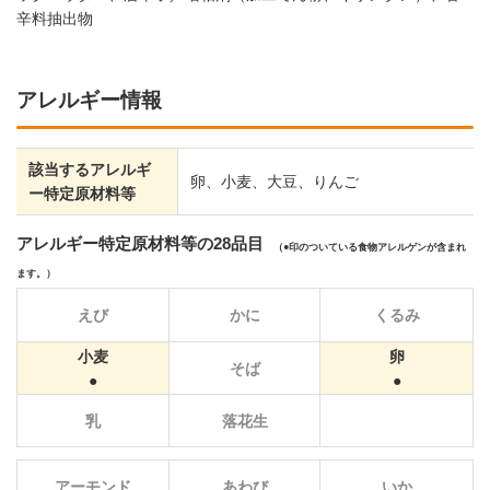
辛料抽出物
アレルギー情報
該当するアレルギ
卵、小麦、大豆、りんご
ー特定原材料等
アレルギー特定原材料等の28品目
（
印のついている食物アレルゲンが含まれ
ます。）
えび
かに
くるみ
小麦
卵
そば
乳
落花生
アーモンド
あわび
いか