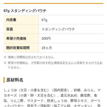
67g スタンディングパウチ
内容量
67g
容器
スタンディングパウチ
希望小売価格
300円
開封前賞味期間
18ヵ月
※
価格に消費税は含まれておりません。
※
希望小売価格は、小売業の自主的な価格設定をなんら拘束するものではあ
りません。
原材料名
しょうゆ（大豆・小麦を含む）（国内製造）、砂糖、みりん、マ
ヨネーズ（小麦・卵・大豆を含む）、還元水あめ、醸造酢、食
塩、りんご酢、マスタード、粉末しょうゆ、酵母エキス、ガーリ
ックパウダー、唐辛子／増粘剤（加工でん粉、キサンタン）、香