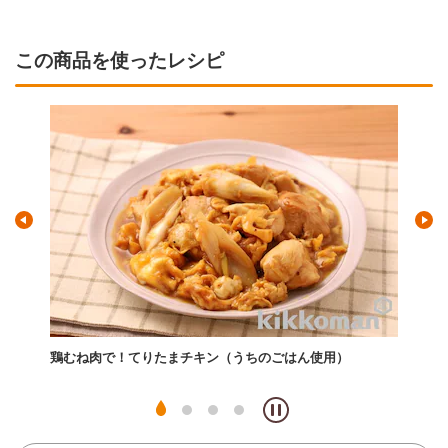
この商品を使ったレシピ
）
鶏むね肉で！てりたまチキン（うちのごはん使用）
レン
用）