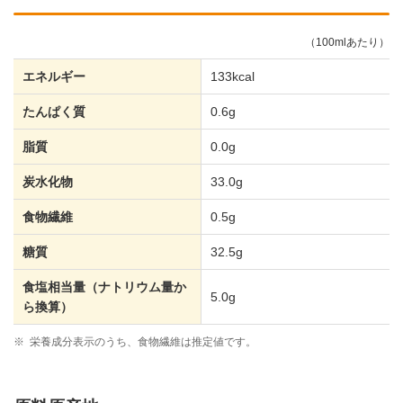
（100mlあたり）
エネルギー
133kcal
たんぱく質
0.6g
脂質
0.0g
炭水化物
33.0g
食物繊維
0.5g
糖質
32.5g
食塩相当量（ナトリウム量か
5.0g
ら換算）
※
栄養成分表示のうち、食物繊維は推定値です。