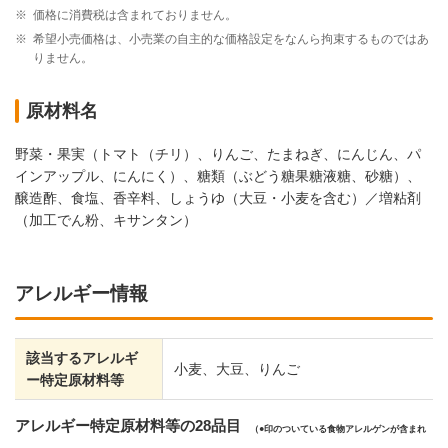
※
価格に消費税は含まれておりません。
※
希望小売価格は、小売業の自主的な価格設定をなんら拘束するものではあ
りません。
原材料名
野菜・果実（トマト（チリ）、りんご、たまねぎ、にんじん、パ
インアップル、にんにく）、糖類（ぶどう糖果糖液糖、砂糖）、
醸造酢、食塩、香辛料、しょうゆ（大豆・小麦を含む）／増粘剤
（加工でん粉、キサンタン）
アレルギー情報
該当するアレルギ
小麦、大豆、りんご
ー特定原材料等
アレルギー特定原材料等の28品目
（
印のついている食物アレルゲンが含まれ