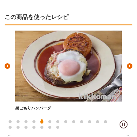
この商品を使ったレシピ
ルウ要らず！ポークハヤシライス（リコピンリッチ トマト
とん
ケチャップ使用）
の和