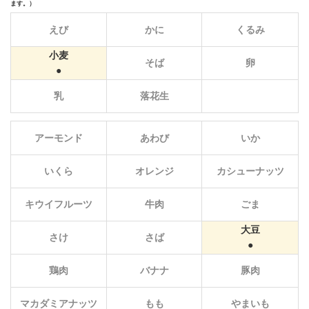
ます。）
えび
かに
くるみ
小麦
そば
卵
乳
落花生
アーモンド
あわび
いか
いくら
オレンジ
カシューナッツ
キウイフルーツ
牛肉
ごま
大豆
さけ
さば
鶏肉
バナナ
豚肉
マカダミアナッツ
もも
やまいも