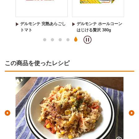
デルモンテ ホールコーン
デルモンテ クリーム
テ 完熟あらごし
はじける贅沢 380g
ン 粒入り
この商品を使ったレシピ