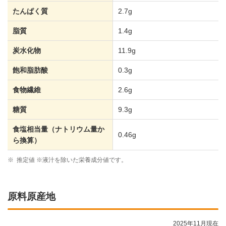
たんぱく質
2.7g
脂質
1.4g
炭水化物
11.9g
飽和脂肪酸
0.3g
食物繊維
2.6g
糖質
9.3g
食塩相当量（ナトリウム量か
0.46g
ら換算）
※
推定値 ※液汁を除いた栄養成分値です。
原料原産地
2025年11月現在