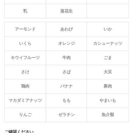
乳
落花生
アーモンド
あわび
いか
いくら
オレンジ
カシューナッツ
キウイフルーツ
牛肉
ごま
さけ
さば
大豆
鶏肉
バナナ
豚肉
マカダミアナッツ
もも
やまいも
りんご
ゼラチン
魚介類
ご確認ください