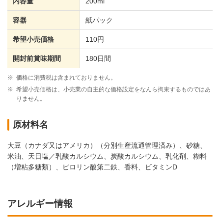
内容量
200ml
容器
紙パック
希望小売価格
110円
開封前賞味期間
180日間
※
価格に消費税は含まれておりません。
※
希望小売価格は、小売業の自主的な価格設定をなんら拘束するものではあ
りません。
原材料名
大豆（カナダ又はアメリカ）（分別生産流通管理済み）、砂糖、
米油、天日塩／乳酸カルシウム、炭酸カルシウム、乳化剤、糊料
（増粘多糖類）、ピロリン酸第二鉄、香料、ビタミンD
アレルギー情報