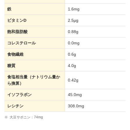
鉄
1.6mg
ビタミンD
2.5μg
飽和脂肪酸
0.88g
コレステロール
0.0mg
食物繊維
0.6g
糖質
4.0g
食塩相当量（ナトリウム量か
0.42g
ら換算）
イソフラボン
45.0mg
レシチン
308.0mg
※
大豆サポニン：74mg