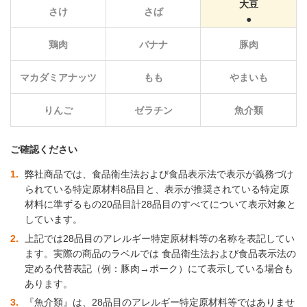
大豆
さけ
さば
鶏肉
バナナ
豚肉
マカダミアナッツ
もも
やまいも
りんご
ゼラチン
魚介類
ご確認ください
1
弊社商品では、食品衛生法および食品表示法で表示が義務づけ
られている特定原材料8品目と、表示が推奨されている特定原
材料に準ずるもの20品目計28品目のすべてについて表示対象と
しています。
2
上記では28品目のアレルギー特定原材料等の名称を表記してい
ます。実際の商品のラベルでは 食品衛生法および食品表示法の
定める代替表記（例：豚肉→ポーク）にて表示している場合も
あります。
3
『魚介類』は、28品目のアレルギー特定原材料等ではありませ