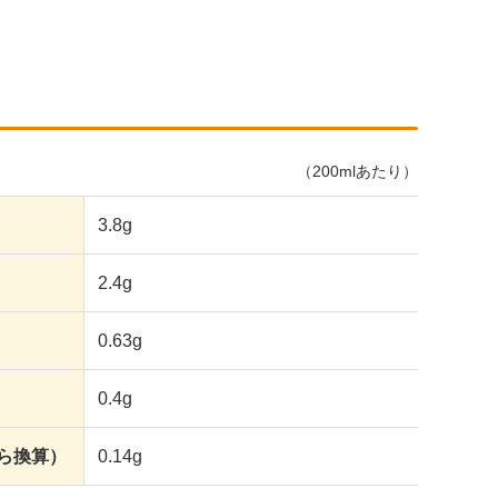
（200mlあたり）
3.8g
2.4g
0.63g
0.4g
ら換算）
0.14g