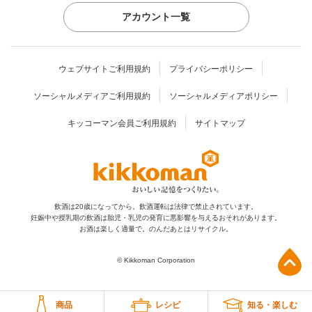
アカウント一覧
ウェブサイトご利用規約
プライバシーポリシー
ソーシャルメディアご利用規約
ソーシャルメディアポリシー
キッコーマン会員ご利用規約
サイトマップ
飲酒は20歳になってから。飲酒運転は法律で禁止されています。
妊娠中や授乳期の飲酒は胎児・乳児の発育に
悪影響を与えるおそれがあります。
お酒は楽しく適量で。のんだあとはリサイクル。
上部へ
© Kikkoman Corporation
商品
レシピ
知る・楽しむ