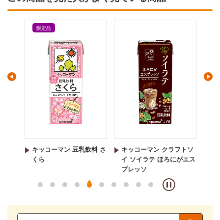
限定品
料 い
キッコーマン 豆乳飲料 さ
キッコーマン クラフトソ
キ
くら
イ ソイラテ ほろにがエス
イ
プレッソ
ミ