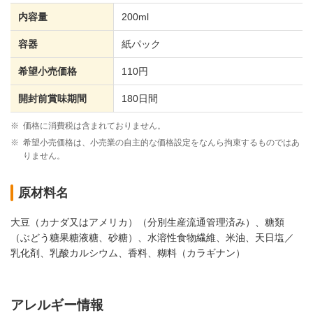
内容量
200ml
容器
紙パック
希望小売価格
110円
開封前賞味期間
180日間
※
価格に消費税は含まれておりません。
※
希望小売価格は、小売業の自主的な価格設定をなんら拘束するものではあ
りません。
原材料名
大豆（カナダ又はアメリカ）（分別生産流通管理済み）、糖類
（ぶどう糖果糖液糖、砂糖）、水溶性食物繊維、米油、天日塩／
乳化剤、乳酸カルシウム、香料、糊料（カラギナン）
アレルギー情報