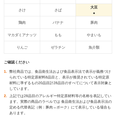
大豆
さけ
さば
鶏肉
バナナ
豚肉
マカダミアナッツ
もも
やまいも
りんご
ゼラチン
魚介類
ご確認ください
1
弊社商品では、食品衛生法および食品表示法で表示が義務づけ
られている特定原材料8品目と、表示が推奨されている特定原
材料に準ずるもの20品目計28品目のすべてについて表示対象と
しています。
2
上記では28品目のアレルギー特定原材料等の名称を表記してい
ます。実際の商品のラベルでは 食品衛生法および食品表示法の
定める代替表記（例：豚肉→ポーク）にて表示している場合も
あります。