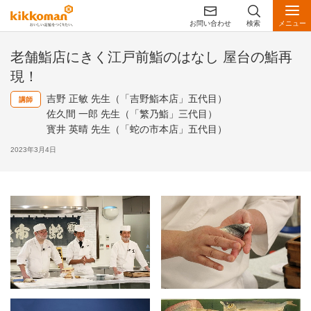
お問い合わせ
検索
メニュー
老舗鮨店にきく江戸前鮨のはなし 屋台の鮨再
現！
吉野 正敏 先生（「吉野鮨本店」五代目）
講師
佐久間 一郎 先生（「繁乃鮨」三代目）
寳井 英晴 先生（「蛇の市本店」五代目）
2023年3月4日