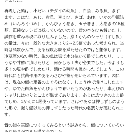
きました。
再現した鮨は、小だい（チダイの幼魚）、白魚、みる貝、きす、
ます、こはだ、あじ、赤貝、車えび、さば、あゆ、いかの印籠詰
め（いんろうづめ）、かんぴょう巻き、玉子巻き、太巻きの15種
類。正確なレシピは残っていないので、昔の本をひも解いたり、
試作を重ね再現に取り組みました。鮨１かんのシャリ（すし飯）
の量は、今の一般的な大きさより2～2.5倍であった考えられ、当
時は鮨数かんで、ある程度お腹を満たせたのではと想像します。
冷蔵庫のない時代、生の魚は塩で水分抜いて酢でしめたり、しょ
うゆや甘酢に漬けたりと、何かしら工夫が必要でした。今よりも
多くの塩や酢でしめたり、漬ける時間も長かったでしょう。この
時代にも抗菌作用のあるわさびや笹が用いられています。図に
は、現在の鮨の定番のまぐろはなく、しょうゆで漬けにしたます
や、ゆでた白魚をかんぴょうで巻いたものがあったり、車えびの
シャリにはのりとごまが混ぜてあります。あじは皮つきのまま酢
でしめ、1かんに1尾使っています。さばやあゆは押しずしのよう
な形で、握り鮨以前の押しずしだった時代の名残りが感じられま
す。
昔の鮨を実際につくってみるという試みから、鮨についていろい
ろな発見ができた講習会でした。