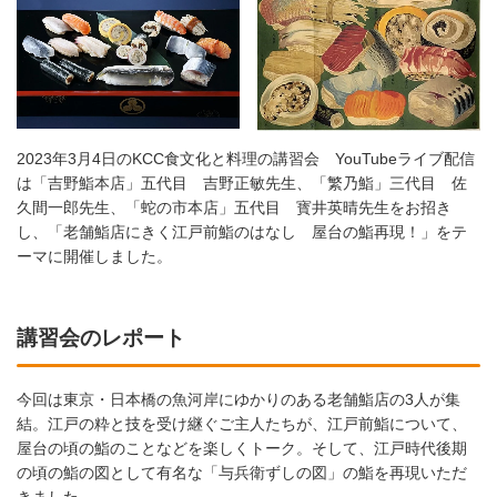
2023年3月4日のKCC食文化と料理の講習会 YouTubeライブ配信
は「吉野鮨本店」五代目 吉野正敏先生、「繁乃鮨」三代目 佐
久間一郎先生、「蛇の市本店」五代目 寳井英晴先生をお招き
し、「老舗鮨店にきく江戸前鮨のはなし 屋台の鮨再現！」をテ
ーマに開催しました。
講習会のレポート
今回は東京・日本橋の魚河岸にゆかりのある老舗鮨店の3人が集
結。江戸の粋と技を受け継ぐご主人たちが、江戸前鮨について、
屋台の頃の鮨のことなどを楽しくトーク。そして、江戸時代後期
の頃の鮨の図として有名な「与兵衛ずしの図」の鮨を再現いただ