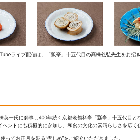
YouTubeライブ配信は、「瓢亭」十五代目の髙橋義弘先生をお
橋英一氏に師事し400年続く京都老舗料亭「瓢亭」十五代目
イベントにも積極的に参加し、和食の文化の素晴らしさを広く
を使ってお正月を彩る“煮しめ”をご紹介いただきました。