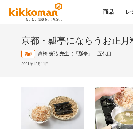
商品
レ
京都・瓢亭にならうお正月料
髙橋 義弘 先生（「瓢亭」十五代目）
講師
2021年12月11日