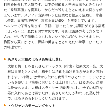
料理を紹介して人気です。日本の発酵食と中医薬膳を組み合わせ
た「発酵薬膳」を提案し、からだの巡りをととのえる大切さを伝
えています。メディア出演やレシピ提案など幅広く活動し、著書
も多数。薬膳料理教室「東京食薬LABO」を主宰しています。
ヘルシーで栄養を逃さず、手軽に“ほったらかし調理”ができる蒸篭
（せいろ）は、夏にもおすすめです。今回は薬膳の考え方を取り
入れ、せいろで簡単につくれるレシピをご紹介いただきました。
梅雨から夏にかけて、胃腸の働きをととのえたい時季にぴったり
の料理です。
あさりと大根のはるさめ梅流し蒸し
大根と梅干しを合わせたデトックス（排出）効果大の一品。大
根は胃腸をととのえ、梅干しは消化を助ける働きがあると言わ
れます。“梅流し”は昔から伝わる食養生のひとつで、ここではせ
いろを使いより簡単においしく仕上げました。はるさめと昆布
は乾燥のまま、大根はスライサーで薄切りにし、全ての材料を
器に入れてあとは蒸すだけ。あさりのだしが加わった蒸し汁
で、はるさめもおいしくいただけます。
トウジャンのモーニングセット