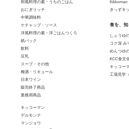
和風料理の素・うちのごはん
Kikkoma
おにぎリッチ
きっずキ
中華調味料
食を、知
ケチャップ・ソース
洋風料理の素・洋ごはんつくろ
しょうゆ
紙パック
コク深 み
飲料
めんつゆ
豆乳
KCC食文
スープ・その他
キッコー
梅酒・リキュール
工場見学
日本ワイン
販売終了商品
業務用商品
キッコーマン
デルモンテ
マンジョウ