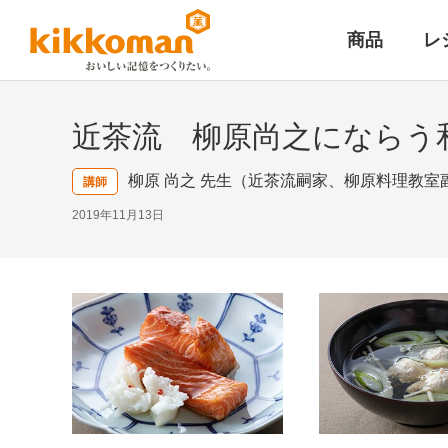
商品
レ
近茶流 柳原尚之にならう
柳原 尚之 先生（近茶流嗣家、柳原料理教室
講師
2019年11月13日