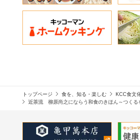
トップページ
食を、知る・楽しむ
KCC食文
近茶流 柳原尚之にならう和食のきほん～つくる