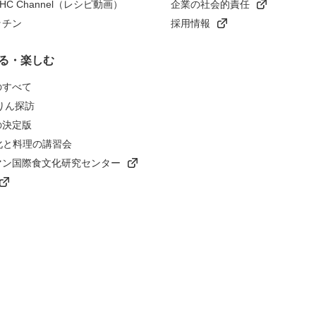
n HC Channel（レシピ動画）
企業の社会的責任
ッチン
採用情報
る・楽しむ
のすべて
りん探訪
の決定版
化と料理の講習会
マン国際食文化研究センター