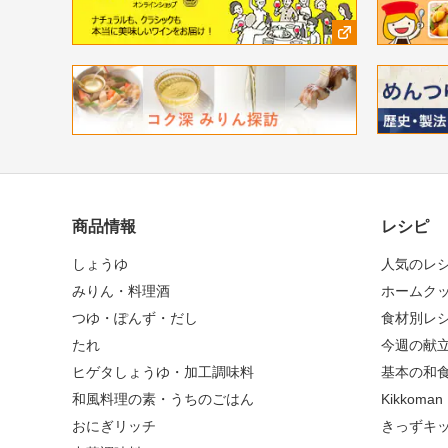
商品情報
レシピ
しょうゆ
人気のレ
みりん・料理酒
ホームク
つゆ・ぽんず・だし
食材別レ
たれ
今週の献
ヒゲタしょうゆ・加工調味料
基本の和
和風料理の素・うちのごはん
Kikkoma
おにぎリッチ
きっずキ