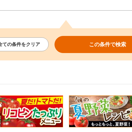
この条件で
検索
全ての
条件を
クリア