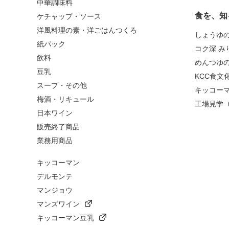
中華調味料
食を、知
ケチャップ・ソース
洋風料理の素・洋ごはんつくろ
しょうゆ
紙パック
コク深 み
飲料
めんつゆ
豆乳
KCC食文
スープ・その他
キッコー
梅酒・リキュール
工場見学
日本ワイン
販売終了商品
業務用商品
キッコーマン
デルモンテ
マンジョウ
マンズワイン
キッコーマン豆乳