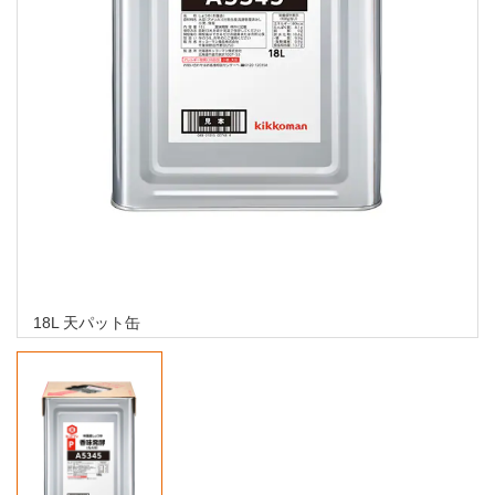
18L 天パット缶