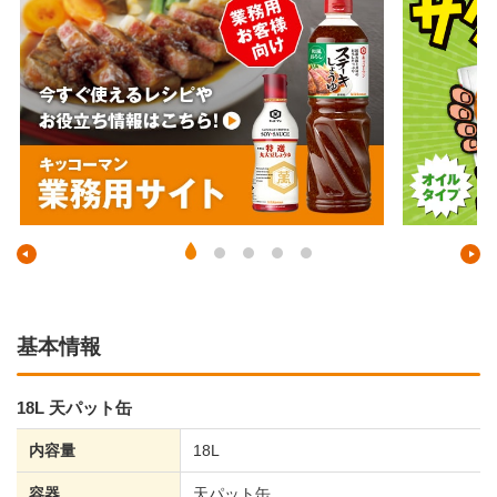
基本情報
18L 天パット缶
内容量
18L
容器
天パット缶