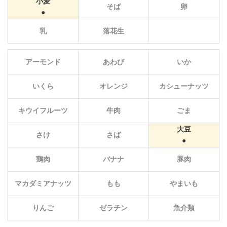
小麦
そば
卵
乳
落花生
アーモンド
あわび
いか
いくら
オレンジ
カシューナッツ
キウイフルーツ
牛肉
ごま
大豆
さけ
さば
鶏肉
バナナ
豚肉
マカダミアナッツ
もも
やまいも
りんご
ゼラチン
魚介類