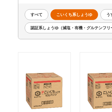
すべて
こいくち系しょうゆ
う
認証系しょうゆ（減塩・有機・グルテンフリ