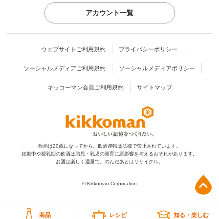
アカウント一覧
ウェブサイトご利用規約
プライバシーポリシー
ソーシャルメディアご利用規約
ソーシャルメディアポリシー
キッコーマン会員ご利用規約
サイトマップ
飲酒は20歳になってから。飲酒運転は法律で禁止されています。
妊娠中や授乳期の飲酒は胎児・乳児の発育に
悪影響を与えるおそれがあります。
お酒は楽しく適量で。のんだあとはリサイクル。
上部へ
© Kikkoman Corporation
商品
レシピ
知る・楽しむ