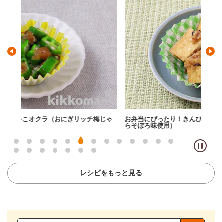
じゃ
お弁当にぴったり！きんぴら厚揚げ（おにぎリッチ きんぴ
お弁
らそぼろ味使用）
ャー
レシピをもっと見る