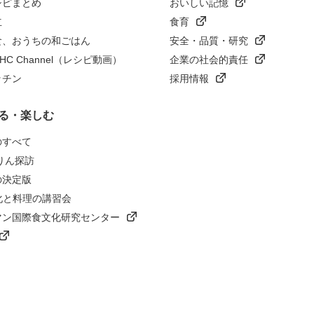
シピまとめ
おいしい記憶
立
食育
食、おうちの和ごはん
安全・品質・研究
n HC Channel（レシピ動画）
企業の社会的責任
ッチン
採用情報
る・楽しむ
のすべて
りん探訪
の決定版
化と料理の講習会
マン国際食文化研究センター