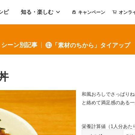
シピ
知る・楽しむ
キャンペーン
オンラ
・シーン別記事
「素材のちから」タイアップ
丼
和風おろしでさっぱりね
と絡めて満足感のある一
栄養計算値（1人分あた