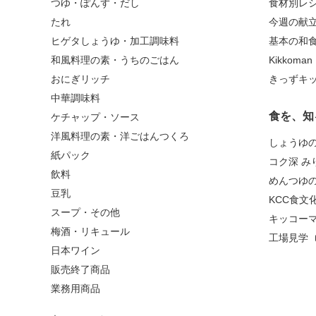
つゆ・ぽんず・だし
食材別レ
たれ
今週の献
ヒゲタしょうゆ・加工調味料
基本の和
和風料理の素・うちのごはん
Kikkoma
おにぎリッチ
きっずキ
中華調味料
食を、知
ケチャップ・ソース
洋風料理の素・洋ごはんつくろ
しょうゆ
紙パック
コク深 み
飲料
めんつゆ
豆乳
KCC食文
スープ・その他
キッコー
梅酒・リキュール
工場見学
日本ワイン
販売終了商品
業務用商品