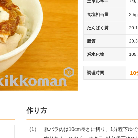
エネルギー
746.
食塩相当量
2.5g
たんぱく質
20.
脂質
29.
炭水化物
105
10
調理時間
作り方
豚バラ肉は10cm長さに切り、1分程下ゆ