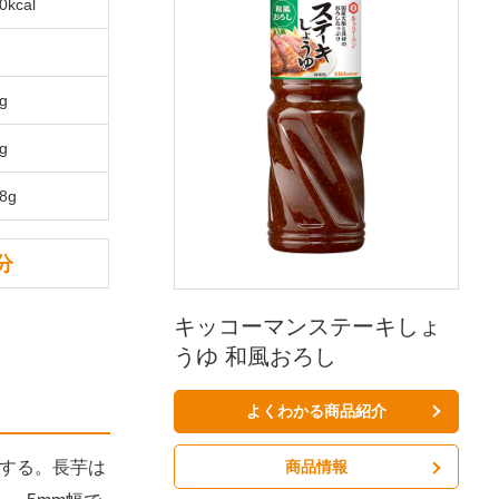
0kcal
1g
3g
.8g
分
キッコーマンステーキしょ
うゆ 和風おろし
よくわかる商品紹介
商品情報
でする。長芋は