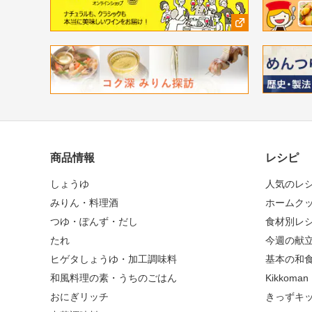
商品情報
レシピ
しょうゆ
人気のレ
みりん・料理酒
ホームク
つゆ・ぽんず・だし
食材別レ
たれ
今週の献
ヒゲタしょうゆ・加工調味料
基本の和
和風料理の素・うちのごはん
Kikkoma
おにぎリッチ
きっずキ