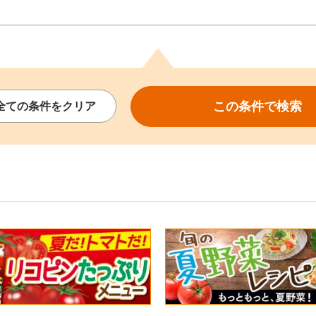
この条件で
検索
全ての
条件を
クリア