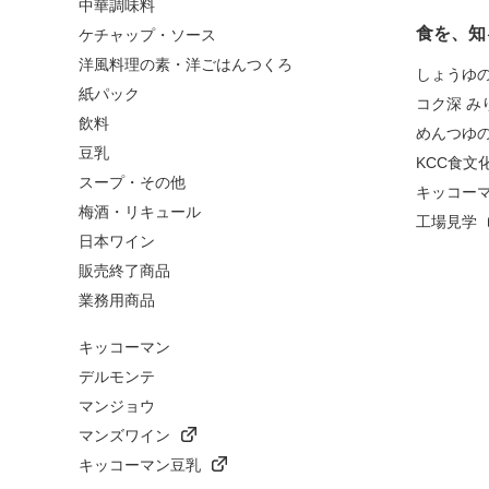
中華調味料
食を、知
ケチャップ・ソース
洋風料理の素・洋ごはんつくろ
しょうゆ
紙パック
コク深 み
飲料
めんつゆ
豆乳
KCC食文
スープ・その他
キッコー
梅酒・リキュール
工場見学
日本ワイン
販売終了商品
業務用商品
キッコーマン
デルモンテ
マンジョウ
マンズワイン
キッコーマン豆乳