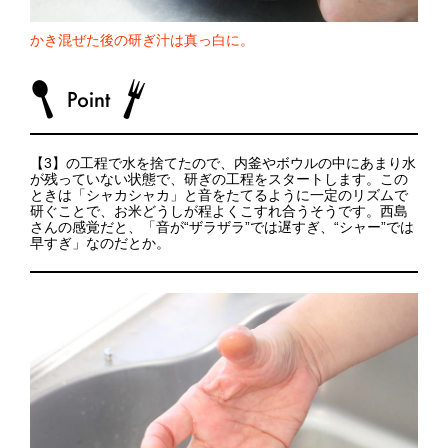
かき混ぜた後の研ぎ汁は真っ白に。
【3】の工程で水を捨てたので、内釜やボウルの中にあまり水
が残っていない状態で、研ぎの工程をスタートします。この
ときは「シャカシャカ」と音をたてるように一定のリズムで
研ぐことで、お米どうしが程よくこすれ合うそうです。西島
さんの感覚だと、「音が“ザラザラ”では遅すぎ、“シャー”では
早すぎ」なのだとか。