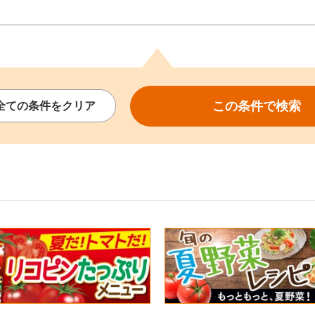
この条件で
検索
全ての
条件を
クリア