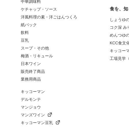
中華調味料
食を、知
ケチャップ・ソース
洋風料理の素・洋ごはんつくろ
しょうゆ
紙パック
コク深 み
飲料
めんつゆ
豆乳
KCC食文
スープ・その他
キッコー
梅酒・リキュール
工場見学
日本ワイン
販売終了商品
業務用商品
キッコーマン
デルモンテ
マンジョウ
マンズワイン
キッコーマン豆乳