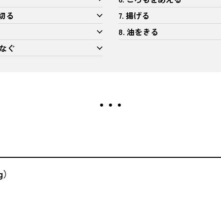
を切る
7. 揚げる
8. 油をきる
つなぐ
g）