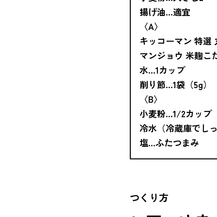
揚げ油…適宜
〈A〉
キッコーマン 特選
マンジョウ 米麹こ
水…1カップ
削り節…1袋（5g）
〈B〉
小麦粉…1/2カップ
冷水（冷蔵庫でしっ
塩…ふたつまみ
つくり方