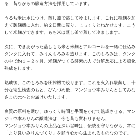
る、昔ながらの醸造方法を採用しています。
うるち米は水につけ、蒸し釜で蒸して冷まします。これに種麹を加
えて製麹機に入れ、約２日間に渡り、じっくりとねかせます。こう
して米麹ができます。もち米は蒸し釜で蒸して冷まします。
次に、できあがった蒸しもち米と米麹とアルコールを一緒に仕込み
タンクに入れて、みりんもろみを造ります。このもろみは、タンク
の中で約１～２ヶ月、米麹がつくる酵素の力で分解反応による糖化
熟成をします。
熟成後、このもろみを圧搾機で絞ります。これを火入れ殺菌し、十
分な衛生検査のもと、びんづめ後、マンジョウ本みりんとしてみな
さまの元へとお届けいたします。
良質の原料を選び、ゆっくり時間と手間をかけて熟成させる、マン
ジョウ本みりんの醸造法は、今も昔も変わりません。
マンジョウ本みりんの上品な深い旨味は、伝統を守りながら、常に
「より良いみりんづくり」を願う心から生まれるものなのです。