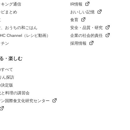
ッキング通信
IR情報
シピまとめ
おいしい記憶
立
食育
食、おうちの和ごはん
安全・品質・研究
n HC Channel（レシピ動画）
企業の社会的責任
ッチン
採用情報
る・楽しむ
のすべて
りん探訪
の決定版
化と料理の講習会
マン国際食文化研究センター