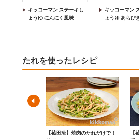
キッコーマン ステーキし
キッコーマン 
ょうゆ にんにく風味
ょうゆ あらび
たれを使ったレシピ
ぶ
【菰田流】焼肉のたれだけで！
【菰田流】焼