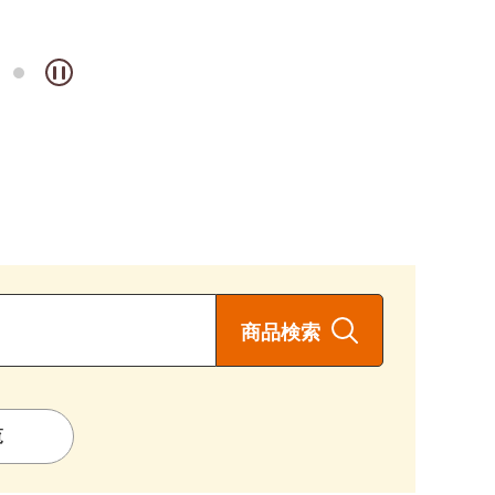
のよだれ鶏風（わが家は
さん使用）
商品検索
覧