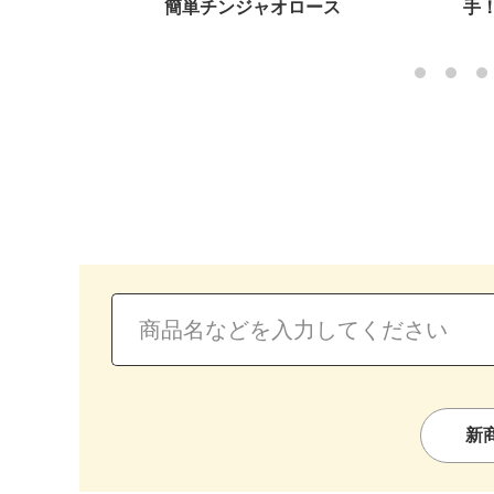
まガ
簡単チンジャオロース
手！絶品チャ
新