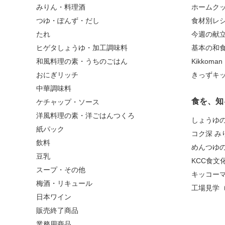
みりん・料理酒
ホームク
つゆ・ぽんず・だし
食材別レ
たれ
今週の献
ヒゲタしょうゆ・加工調味料
基本の和
和風料理の素・うちのごはん
Kikkoma
おにぎリッチ
きっずキ
中華調味料
食を、知
ケチャップ・ソース
洋風料理の素・洋ごはんつくろ
しょうゆ
紙パック
コク深 み
飲料
めんつゆ
豆乳
KCC食文
スープ・その他
キッコー
梅酒・リキュール
工場見学
日本ワイン
販売終了商品
業務用商品