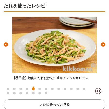
たれを使ったレシピ
うま
【菰田流】焼肉のたれだけで！簡単チンジャオロース
【菰
レシピをもっと見る