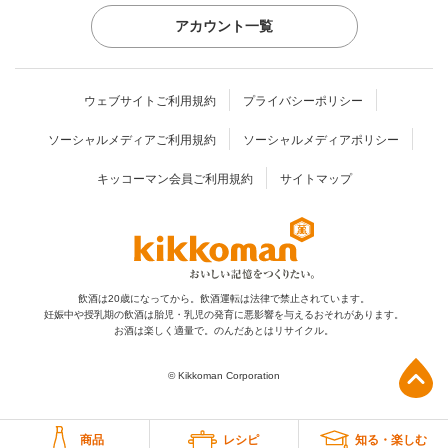
アカウント一覧
ウェブサイトご利用規約
プライバシーポリシー
ソーシャルメディアご利用規約
ソーシャルメディアポリシー
キッコーマン会員ご利用規約
サイトマップ
飲酒は20歳になってから。飲酒運転は法律で禁止されています。
妊娠中や授乳期の飲酒は胎児・乳児の発育に
悪影響を与えるおそれがあります。
お酒は楽しく適量で。のんだあとはリサイクル。
上部へ
© Kikkoman Corporation
商品
レシピ
知る・楽しむ