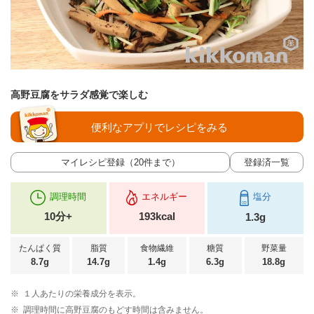
高野豆腐をサラダ感覚で楽しむ
便利なアプリでレシピをみる
マイレシピ登録（20件まで）
登録済一覧
調理時間
エネルギー
塩分
10分+
193kcal
1.3g
たんぱく質
脂質
食物繊維
糖質
野菜量
8.7g
14.7g
1.4g
6.3g
18.8g
※
１人あたりの栄養成分を表示。
※
調理時間に高野豆腐のもどす時間は含みません。