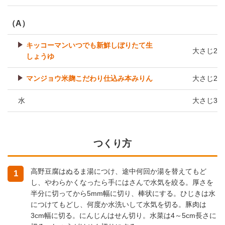
（A）
キッコーマンいつでも新鮮しぼりたて生
大さじ2
しょうゆ
マンジョウ米麹こだわり仕込み本みりん
大さじ2
水
大さじ3
つくり方
高野豆腐はぬるま湯につけ、途中何回か湯を替えてもど
1
し、やわらかくなったら手にはさんで水気を絞る。厚さを
半分に切ってから5mm幅に切り、棒状にする。ひじきは水
につけてもどし、何度か水洗いして水気を切る。豚肉は
3cm幅に切る。にんじんはせん切り。水菜は4～5cm長さに