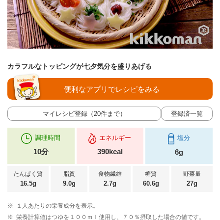
カラフルなトッピングが七夕気分を盛りあげる
便利なアプリでレシピをみる
マイレシピ登録（20件まで）
登録済一覧
調理時間
エネルギー
塩分
10分
390kcal
6g
たんぱく質
脂質
食物繊維
糖質
野菜量
16.5g
9.0g
2.7g
60.6g
27g
※
１人あたりの栄養成分を表示。
※
栄養計算値はつゆを１００ｍｌ使用し、７０％摂取した場合の値です。