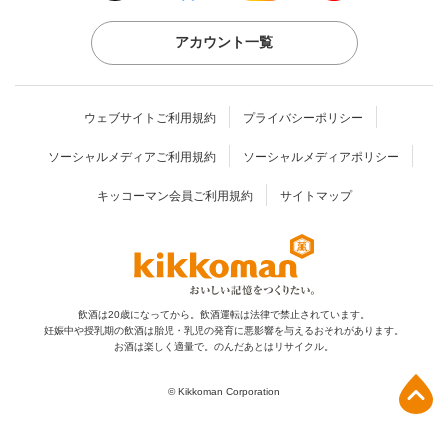
アカウント一覧
ウェブサイトご利用規約
プライバシーポリシー
ソーシャルメディアご利用規約
ソーシャルメディアポリシー
キッコーマン会員ご利用規約
サイトマップ
飲酒は20歳になってから。飲酒運転は法律で禁止されています。
妊娠中や授乳期の飲酒は胎児・乳児の発育に
悪影響を与えるおそれがあります。
お酒は楽しく適量で。のんだあとはリサイクル。
上部へ
© Kikkoman Corporation