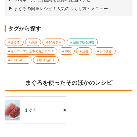
まぐろの簡単レシピ！人気のつくり方・メニュー
タグから探す
まぐろ
副菜
10分以内
副菜でゆる減塩
キッコーマン基本のおかずつゆ
和風
定番
おつまみ
200kcal以下
塩分1g以下
まぐろを使ったそのほかのレシピ
まぐろ