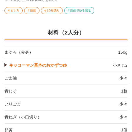
まぐろ
副菜
10分以内
副菜でゆる減塩
材料（2人分）
まぐろ（赤身）
150g
キッコーマン基本のおかずつゆ
小さじ2
ごま油
少々
青じそ
1枚
いりごま
少々
青ねぎ（小口切り）
少々
卵黄
1個