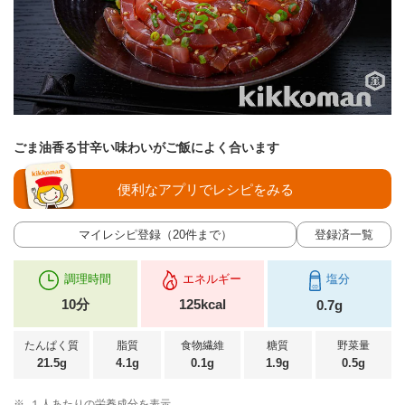
ごま油香る甘辛い味わいがご飯によく合います
便利なアプリでレシピをみる
マイレシピ登録（20件まで）
登録済一覧
調理時間
エネルギー
塩分
10分
125kcal
0.7g
たんぱく質
脂質
食物繊維
糖質
野菜量
21.5g
4.1g
0.1g
1.9g
0.5g
※
１人あたりの栄養成分を表示。