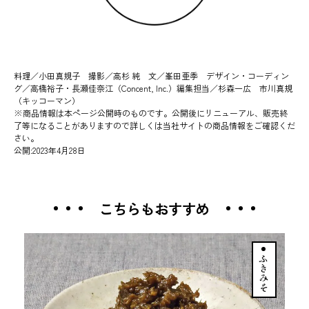
料理／小田真規子 撮影／高杉 純 文／峯田亜季 デザイン・コーディン
グ／高橋裕子・長瀬佳奈江（Concent, Inc.）編集担当／杉森一広 市川真規
（キッコーマン）
※商品情報は本ページ公開時のものです。公開後にリニューアル、販売終
了等になることがありますので詳しくは当社サイトの商品情報をご確認くだ
さい。
公開:2023年4月28日
こちらもおすすめ
ふきみそ