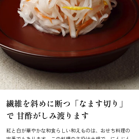
繊維を斜めに断つ「なます切り」
で
甘酢がしみ渡ります
紅と白が華やかな和食らしい和えものは、おせち料理の
定番でもあります。この料理の主役は大根で、にんじん