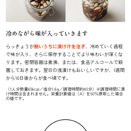
冷めながら味が入っていきます
らっきょうが
熱いうちに漬け汁を注ぎ
、冷めていく過程
で味が入り、さらに保存することでより味わいが深くな
ります。密閉容器は煮沸、または、食品アルコールで殺
菌しておきます。翌日の浅漬けもおいしいですが、1週間
から10日後からが食べ頃です。
（1人分熱量65kcal／塩分1.6g／調理時間約40分）※調理時間に漬
け時間は含まれません。栄養計算値は（A）を50％摂取した場合
の値です。