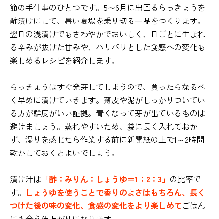
節の手仕事のひとつです。5〜6月に出回るらっきょうを
酢漬けにして、暑い夏場を乗り切る一品をつくります。
翌日の浅漬けでもさわやかでおいしく、日ごとに生まれ
る辛みが抜けた甘みや、パリパリとした食感への変化も
楽しめるレシピを紹介します。
らっきょうはすぐ発芽してしまうので、買ったらなるべ
く早めに漬けていきます。薄皮や泥がしっかりついてい
る方が鮮度がいい証拠。青くなって芽が出ているものは
避けましょう。蒸れやすいため、袋に長く入れておか
ず、湿りを感じたら作業する前に新聞紙の上で1～2時間
乾かしておくとよいでしょう。
漬け汁は
「酢：みりん：しょうゆ＝1：2：3」
の比率で
す。
しょうゆを使うことで香りのよさはもちろん、長く
つけた後の味の変化、食感の変化をより楽しめて
ごはん
にも合う仕上がりになります。