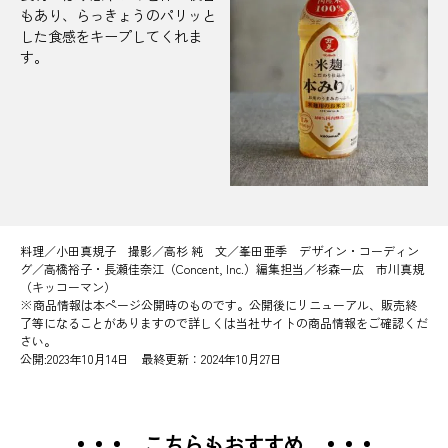
もあり、らっきょうのパリッと
した食感をキープしてくれま
す。
料理／小田真規子 撮影／高杉 純 文／峯田亜季 デザイン・コーディン
グ／高橋裕子・長瀬佳奈江（Concent, Inc.）編集担当／杉森一広 市川真規
（キッコーマン）
※商品情報は本ページ公開時のものです。公開後にリニューアル、販売終
了等になることがありますので詳しくは当社サイトの商品情報をご確認くだ
さい。
公開:2023年10月14日 最終更新：2024年10月27日
こちらもおすすめ