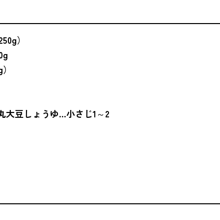
50g）
0g
g）
丸大豆しょうゆ…小さじ1～2