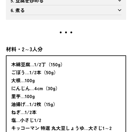
5. 豆腐を炒める
6. 煮る
材料・2～3人分
木綿豆腐…1/2丁（150g）
ごぼう…1/2本（50g）
大根…100g
にんじん…4cm（30g）
里芋…100g
油揚げ…1/2枚（15g）
ねぎ…1/2本
塩…小さじ1/2
キッコーマン 特選 丸大豆しょうゆ…大さじ1～2