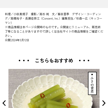
料理／小田真規子 撮影／高杉 純 文／峯田亜季 デザイン・コーディン
グ／高橋裕子・長瀬佳奈江（Concent, Inc.）編集担当／杉森一広（キッコー
マン）
※商品情報は本ページ公開時のものです。公開後にリニューアル、販売終
了等になることがありますので詳しくは当社サイトの商品情報をご確認くだ
さい。
公開:2024年3月12日
こちらもおすすめ
ふきの青煮