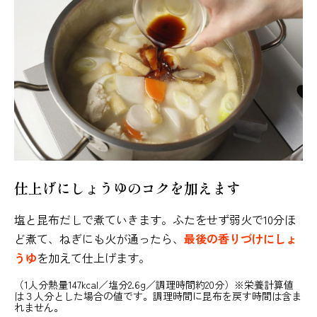
仕上げにしょうゆのコクを加えます
塩と昆布だしで煮ていきます。ふたをせず弱火で10分ほ
ど煮て、ねぎにも火が通ったら、
最後の香りづけにしょ
うゆ
を加えて仕上げます。
（1人分熱量147kcal／塩分2.6g／調理時間約20分）※栄養計算値
は３人分とした場合の値です。調理時間に昆布を戻す時間は含ま
れません。