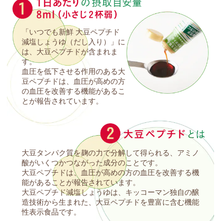
「いつでも新鮮 大豆ペプチド
減塩しょうゆ（だし入り）」に
は、大豆ペプチドが含まれま
す。
血圧を低下させる作用のある大
豆ペプチドは、血圧が高めの方
の血圧を改善する機能があるこ
とが報告されています。
大豆タンパク質を麹の力で分解して得られる、アミノ
酸がいくつかつながった成分のことです。
大豆ペプチドは、血圧が高めの方の血圧を改善する機
能があることが報告されています。
大豆ペプチド減塩しょうゆは、キッコーマン独自の醸
造技術から生まれた、大豆ペプチドを豊富に含む機能
性表示食品です。