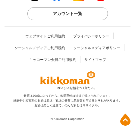
アカウント一覧
ウェブサイトご利用規約
プライバシーポリシー
ソーシャルメディアご利用規約
ソーシャルメディアポリシー
キッコーマン会員ご利用規約
サイトマップ
飲酒は20歳になってから。飲酒運転は法律で禁止されています。
妊娠中や授乳期の飲酒は胎児・乳児の発育に
悪影響を与えるおそれがあります。
お酒は楽しく適量で。のんだあとはリサイクル。
上部へ
© Kikkoman Corporation