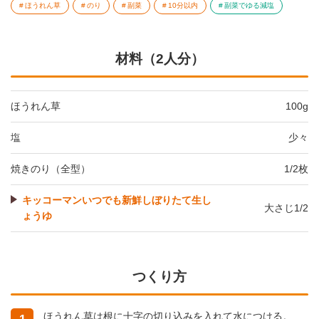
ほうれん草
のり
副菜
10分以内
副菜でゆる減塩
材料（2人分）
ほうれん草
100g
塩
少々
焼きのり（全型）
1/2枚
キッコーマンいつでも新鮮しぼりたて生し
大さじ1/2
ょうゆ
つくり方
ほうれん草は根に十字の切り込みを入れて水につける。