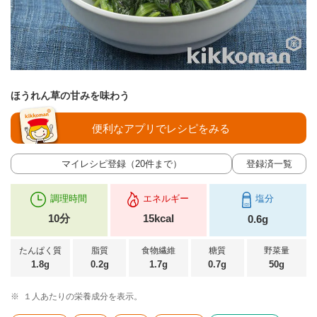
ほうれん草の甘みを味わう
便利なアプリでレシピをみる
マイレシピ登録（20件まで）
登録済一覧
調理時間
エネルギー
塩分
10分
15kcal
0.6g
たんぱく質
脂質
食物繊維
糖質
野菜量
1.8g
0.2g
1.7g
0.7g
50g
※
１人あたりの栄養成分を表示。