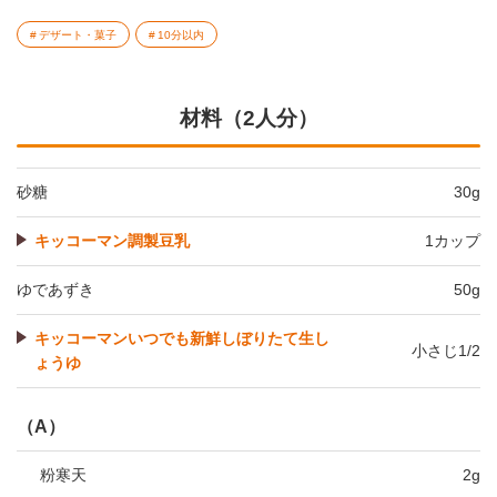
デザート・菓子
10分以内
材料（2人分）
砂糖
30g
キッコーマン調製豆乳
1カップ
ゆであずき
50g
キッコーマンいつでも新鮮しぼりたて生し
小さじ1/2
ょうゆ
（A）
粉寒天
2g