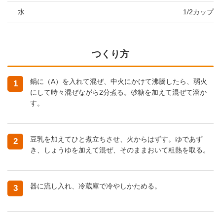
水
1/2カップ
つくり方
鍋に（A）を入れて混ぜ、中火にかけて沸騰したら、弱火
1
にして時々混ぜながら2分煮る。砂糖を加えて混ぜて溶か
す。
豆乳を加えてひと煮立ちさせ、火からはずす。ゆであず
2
き、しょうゆを加えて混ぜ、そのままおいて粗熱を取る。
器に流し入れ、冷蔵庫で冷やしかためる。
3