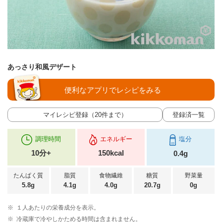
あっさり和風デザート
便利なアプリでレシピをみる
マイレシピ登録（20件まで）
登録済一覧
調理時間
エネルギー
塩分
10分+
150kcal
0.4g
たんぱく質
脂質
食物繊維
糖質
野菜量
5.8g
4.1g
4.0g
20.7g
0g
※
１人あたりの栄養成分を表示。
※
冷蔵庫で冷やしかためる時間は含まれません。