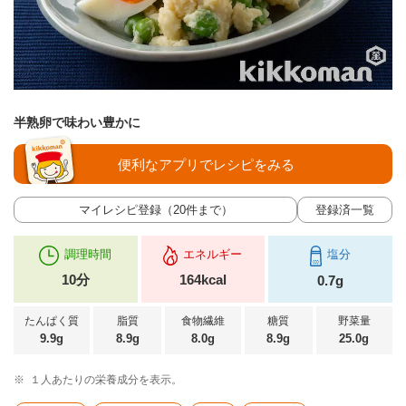
半熟卵で味わい豊かに
便利なアプリでレシピをみる
マイレシピ登録（20件まで）
登録済一覧
調理時間
エネルギー
塩分
10分
164kcal
0.7g
たんぱく質
脂質
食物繊維
糖質
野菜量
9.9g
8.9g
8.0g
8.9g
25.0g
※
１人あたりの栄養成分を表示。