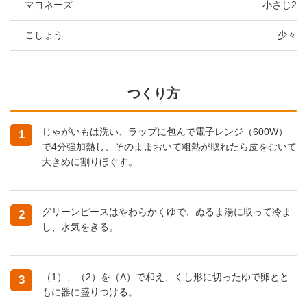
マヨネーズ
小さじ2
こしょう
少々
つくり方
じゃがいもは洗い、ラップに包んで電子レンジ（600W）
1
で4分強加熱し、そのままおいて粗熱が取れたら皮をむいて
大きめに割りほぐす。
グリーンピースはやわらかくゆで、ぬるま湯に取って冷ま
2
し、水気をきる。
（1）、（2）を（A）で和え、くし形に切ったゆで卵とと
3
もに器に盛りつける。