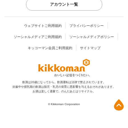
アカウント一覧
ウェブサイトご利用規約
プライバシーポリシー
ソーシャルメディアご利用規約
ソーシャルメディアポリシー
キッコーマン会員ご利用規約
サイトマップ
飲酒は20歳になってから。飲酒運転は法律で禁止されています。
妊娠中や授乳期の飲酒は胎児・乳児の発育に
悪影響を与えるおそれがあります。
お酒は楽しく適量で。のんだあとはリサイクル。
上部へ
© Kikkoman Corporation