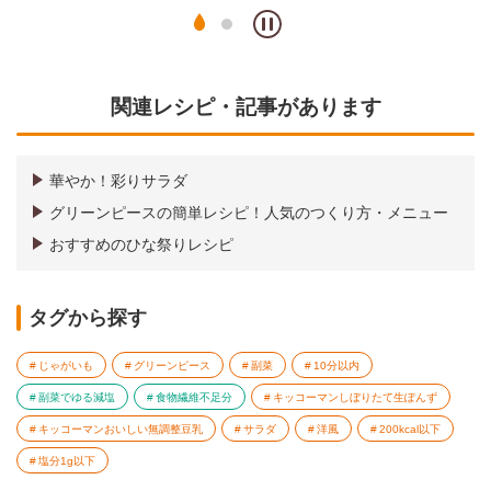
関連レシピ・記事があります
華やか！彩りサラダ
グリーンピースの簡単レシピ！人気のつくり方・メニュー
おすすめのひな祭りレシピ
タグから探す
じゃがいも
グリーンピース
副菜
10分以内
副菜でゆる減塩
食物繊維不足分
キッコーマンしぼりたて生ぽんず
キッコーマンおいしい無調整豆乳
サラダ
洋風
200kcal以下
塩分1g以下